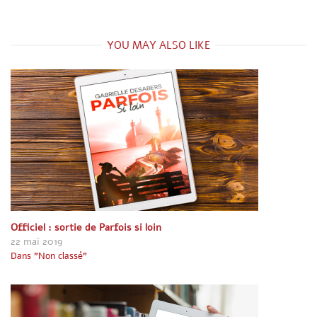
t
r
e
r
e
n
e
)
ê
)
t
r
YOU MAY ALSO LIKE
e
)
Officiel : sortie de Parfois si loin
22 mai 2019
Dans "Non classé"